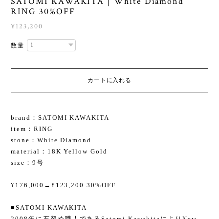
SATOMI KAWAKITA｜White Diamond
RING 30%OFF
¥123,200
数量
カートに入れる
brand：SATOMI KAWAKITA
item：RING
stone：White Diamond
material：18K Yellow Gold
size：9号
¥176,000→¥123,200 30%OFF
■SATOMI KAWAKITA
2008年に石留め職人であるSatomi KawakitaによりNew