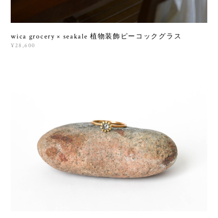
wica grocery × seakale 植物装飾ピーコックグラス
¥28,600