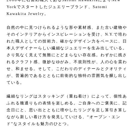
Yorkでスタートしたジュエリーブランド、Satomi
Kawakita Jewelry。
自然の中に見つけられるような形や素材感、また古い建物や
そのインテリアからインスピレーションを受け、N.Y.で培わ
れた職人としての技術力、確かなデザイン力をベースに、日
本人デザイナーらしい繊細なジュエリーを生み出している。
さり気なく見えて無難にとどまらない存在感。わずかに残さ
れるクラフト感、微妙なゆがみ、不規則性が、人の心を震わ
せ、和ませる。そして、こだわりのディテールとクオリティ
が、普遍的であるとともに前衛的な独特の雰囲気を醸し出し
ている。
繊細なリングはスタッキング（重ね着け）によって、個性あ
ふれる幾通りもの表情を楽しめる。ご自身へのご褒美に、記
念日にと、思い出とともに増やしたリングを足し算引き算し
ながら新しい着け方を発見していける、“オープン・エン
ド”なスタイルも魅力のひとつ。