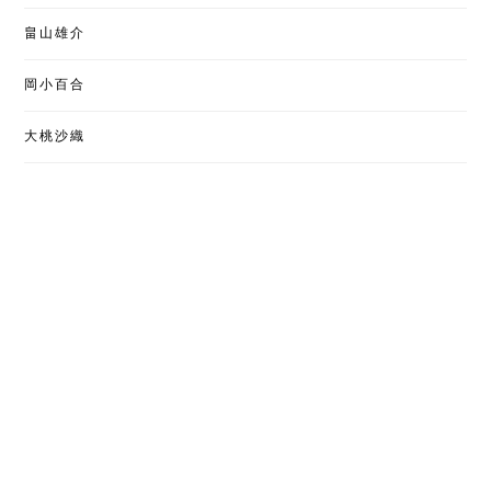
畠山雄介
岡小百合
大桃沙織