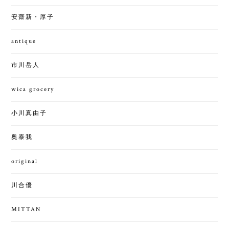
安齋新・厚子
antique
市川岳人
wica grocery
小川真由子
奥泰我
original
川合優
MITTAN