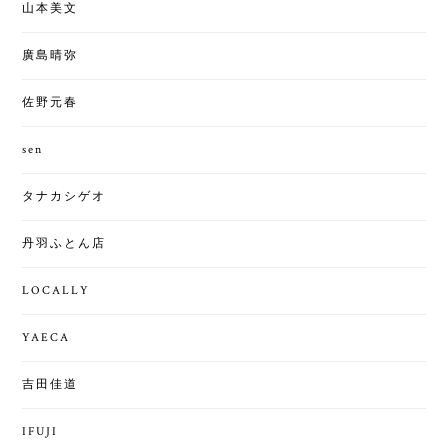
山本美文
廣島晴弥
佐野元春
sen
タナカシゲオ
丹羽ふとん店
LOCALLY
YAECA
吉田佳道
IFUJI