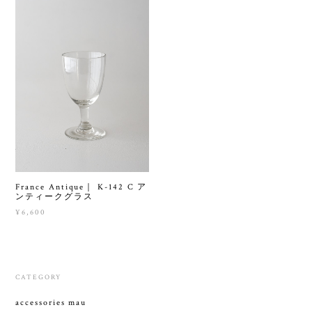
France Antique｜ K-142 C ア
ンティークグラス
¥6,600
CATEGORY
accessories mau