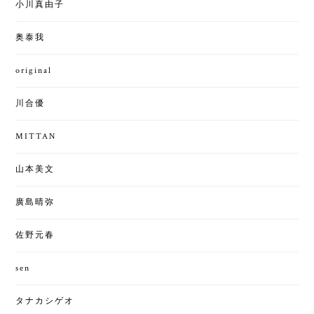
小川真由子
奥泰我
original
川合優
MITTAN
山本美文
廣島晴弥
佐野元春
sen
タナカシゲオ