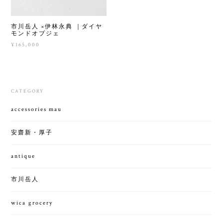
市川岳人 ×伊林永典 ｜ダイヤ
モンドオブジェ
¥165,000
CATEGORY
accessories mau
安齋新・厚子
antique
市川岳人
wica grocery