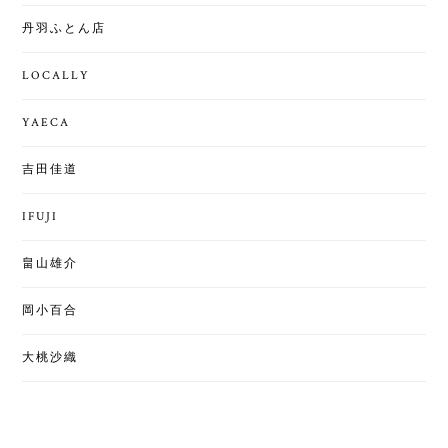
丹羽ふとん店
LOCALLY
YAECA
吉田佳道
IFUJI
畠山雄介
岡小百合
大桃沙織