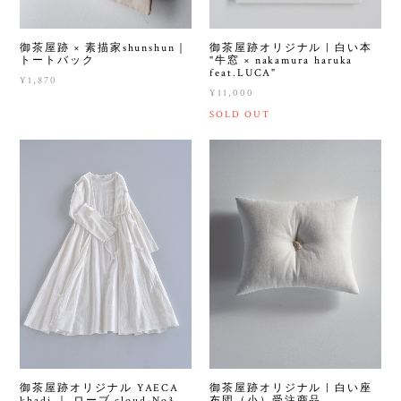
御茶屋跡 × 素描家shunshun｜
御茶屋跡オリジナル | 白い本
トートバック
"牛窓 × nakamura haruka
feat.LUCA"
¥1,870
¥11,000
SOLD OUT
御茶屋跡オリジナル YAECA
御茶屋跡オリジナル | 白い座
khadi ｜ ローブ cloud-No3
布団（小）受注商品