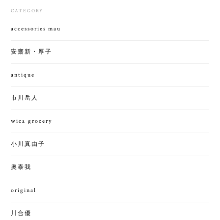
CATEGORY
accessories mau
安齋新・厚子
antique
市川岳人
wica grocery
小川真由子
奥泰我
original
川合優