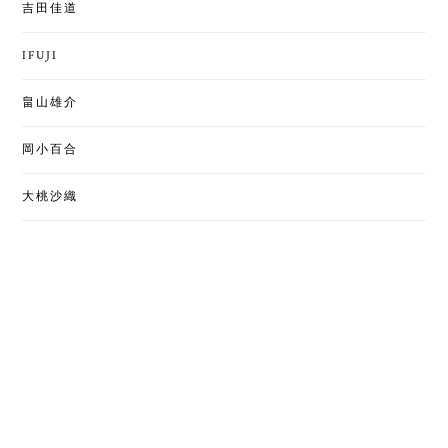
吉田佳道
IFUJI
畠山雄介
岡小百合
大桃沙織