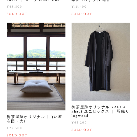
¥63,800
¥15,400
SOLD OUT
SOLD OUT
御茶屋跡オリジナル YAECA
khadi ユニセックス ｜ 羽織り
logwood
御茶屋跡オリジナル | 白い座
布団（大)
¥68,200
¥27,500
SOLD OUT
SOLD OUT