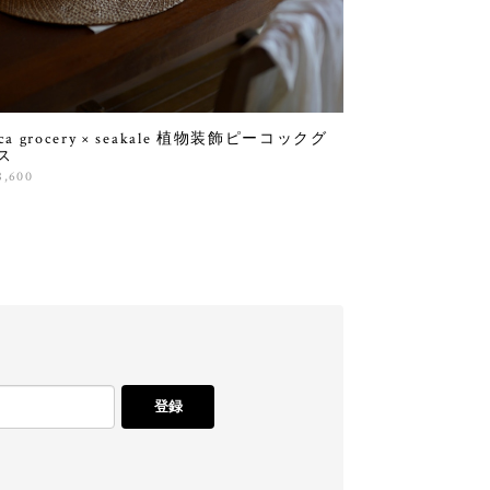
ca grocery × seakale 植物装飾ピーコックグ
ス
8,600
登録