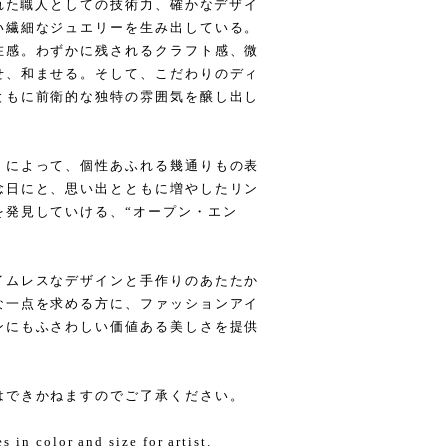
われた職人としての技術力、確かなデザイ
い繊細なジュエリーを生み出している。
在感。わずかに残されるクラフト感、微
せ、和ませる。そして、こだわりのディ
ともに前衛的な独特の雰囲気を醸し出し
）によって、個性あふれる幾通りもの表
念日にと、思い出とともに増やしたリン
を発見していける、“オープン・エン
イムレスなデザインと手作りのあたたか
な一点を求める方に、ファッションアイ
ンにもふさわしい価値ある美しさを提供
はできかねますのでご了承ください。
 in color and size for artist.