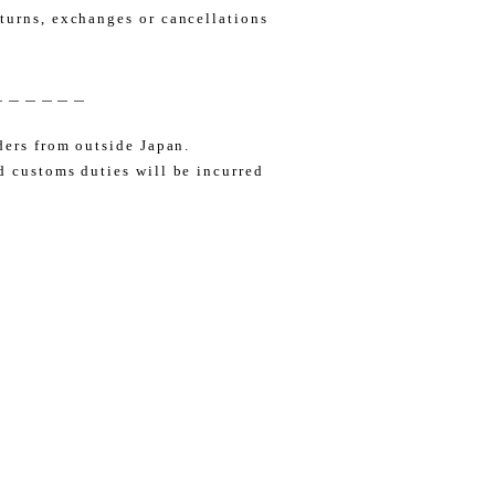
turns, exchanges or cancellations
＿＿＿＿＿＿
ders from outside Japan.
d customs duties will be incurred