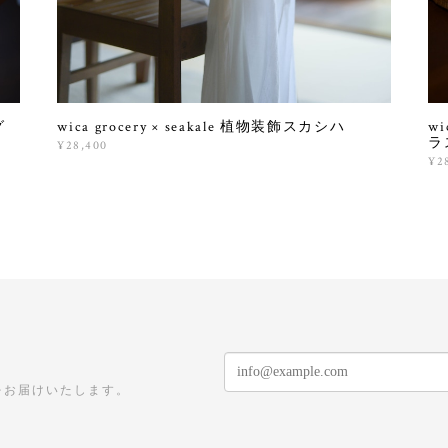
グ
wica grocery × seakale 植物装飾スカシハ
wi
ラ
¥28,400
¥2
をお届けいたします。