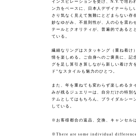
インスピレーションを受け、N.Y.で培
ン力をベースに、日本人デザイナーらし
さり気なく見えて無難にとどまらない存
妙なゆがみ、不規則性が、人の心を震わ
テールとクオリティが、普遍的であると
ている。
繊細なリングはスタッキング（重ね着け
情を楽しめる。ご自身へのご褒美に、記
グを足し算引き算しながら新しい着け方
ド”なスタイルも魅力のひとつ。
また、年を重ねても変わらず楽しめるタ
みが残るジュエリーは、自分だけの特別
テムとしてはもちろん、ブライダルシー
している。
※お客様都合の返品、交換、キャンセル
※There are some individual differences