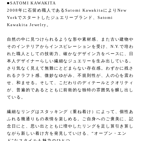
■SATOMI KAWAKITA
2008年に石留め職人であるSatomi KawakitaによりNew
Yorkでスタートしたジュエリーブランド、Satomi
Kawakita Jewelry。
自然の中に見つけられるような形や素材感、また古い建物や
そのインテリアからインスピレーションを受け、N.Y.で培わ
れた職人としての技術力、確かなデザイン力をベースに、日
本人デザイナーらしい繊細なジュエリーを生み出している。
さり気なく見えて無難にとどまらない存在感。わずかに残さ
れるクラフト感、微妙なゆがみ、不規則性が、人の心を震わ
せ、和ませる。そして、こだわりのディテールとクオリティ
が、普遍的であるとともに前衛的な独特の雰囲気を醸し出し
ている。
繊細なリングはスタッキング（重ね着け）によって、個性あ
ふれる幾通りもの表情を楽しめる。ご自身へのご褒美に、記
念日にと、思い出とともに増やしたリングを足し算引き算し
ながら新しい着け方を発見していける、“オープン・エン
ド”なスタイルも魅力のひとつ。