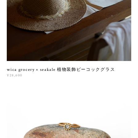
wica grocery × seakale 植物装飾ピーコックグラス
¥28,600