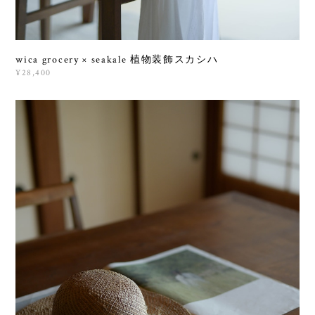
wica grocery × seakale 植物装飾スカシハ
¥28,400