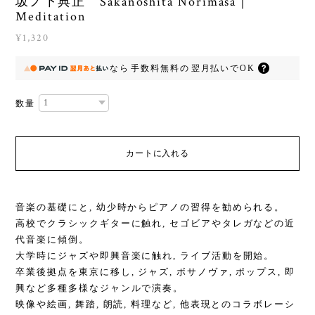
坂ノ下典正 Sakanoshita Norimasa｜
Meditation
¥1,320
なら
手数料無料の
翌月払いでOK
数量
カートに入れる
音楽の基礎にと, 幼少時からピアノの習得を勧められる。
高校でクラシックギターに触れ, セゴビアやタレガなどの近
代音楽に傾倒。
大学時にジャズや即興音楽に触れ, ライブ活動を開始。
卒業後拠点を東京に移し, ジャズ, ボサノヴァ, ポップス, 即
興など多種多様なジャンルで演奏。
映像や絵画, 舞踏, 朗読, 料理など, 他表現とのコラボレーシ