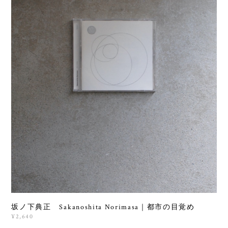
坂ノ下典正 Sakanoshita Norimasa｜都市の目覚め
¥2,640