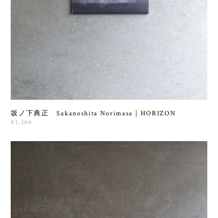
坂ノ下典正 Sakanoshita Norimasa｜HORIZON
¥2,200