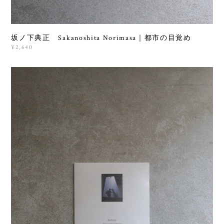
坂ノ下典正 Sakanoshita Norimasa｜都市の目覚め
¥2,640