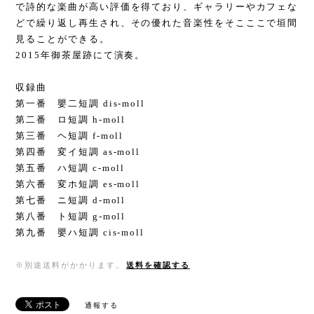
で詩的な楽曲が高い評価を得ており、ギャラリーやカフェな
どで繰り返し再生され、その優れた音楽性をそこここで垣間
見ることができる。
2015年御茶屋跡にて演奏。
収録曲
第一番 嬰二短調 dis-moll
第二番 ロ短調 h-moll
第三番 ヘ短調 f-moll
第四番 変イ短調 as-moll
第五番 ハ短調 c-moll
第六番 変ホ短調 es-moll
第七番 ニ短調 d-moll
第八番 ト短調 g-moll
第九番 嬰ハ短調 cis-moll
※別途送料がかかります。
送料を確認する
通報する