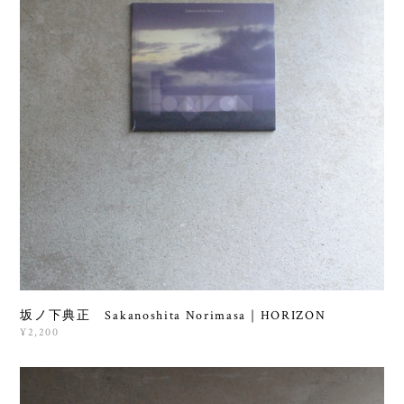
坂ノ下典正 Sakanoshita Norimasa｜HORIZON
¥2,200