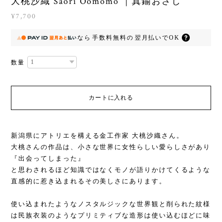
大桃沙織 Saori Oomomo ｜真鍮おさじ
¥7,700
なら
手数料無料の
翌月払いでOK
数量
カートに入れる
新潟県にアトリエを構える金工作家 大桃沙織さん。
大桃さんの作品は、小さな世界に女性らしい愛らしさがあり
『出会ってしまった』
と思わされるほど知識ではなくモノが語りかけてくるような
直感的に惹き込まれるその美しさにあります。
使い込まれたようなノスタルジックな世界観と削られた紋様
は民族衣装のようなプリミティブな造形は使い込むほどに味