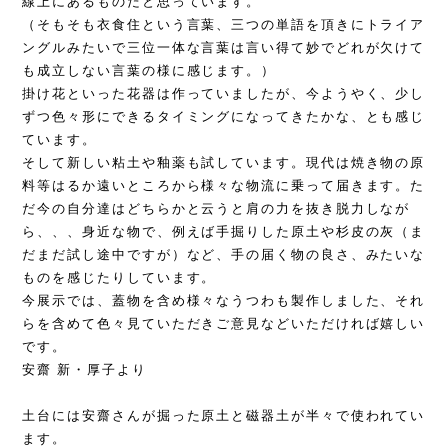
線上にあるものだと思っています。
（そもそも衣食住という言葉、三つの単語を頂きにトライア
ングルみたいで三位一体な言葉は言い得て妙でどれが欠けて
も成立しない言葉の様に感じます。）
掛け花といった花器は作っていましたが、今ようやく、少し
ずつ色々形にできるタイミングになってきたかな、とも感じ
ています。
そして新しい粘土や釉薬も試しています。現代は焼き物の原
料等はるか遠いところから様々な物流に乗って届きます。た
だ今の自分達はどちらかと云うと肩の力を抜き脱力しなが
ら、、、身近な物で、例えば手掘りした原土や杉皮の灰（ま
だまだ試し途中ですが）など、手の届く物の良さ、みたいな
ものを感じたりしています。
今展示では、蓋物を含め様々なうつわも製作しました、それ
らを含めて色々見ていただきご意見などいただければ嬉しい
です。
安齋 新・厚子より
土台には安齋さんが掘った原土と磁器土が半々で使われてい
ます。