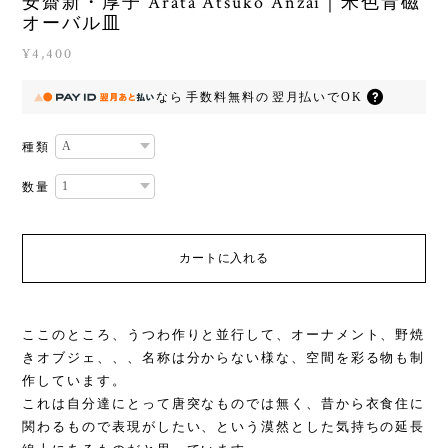
安齋新・厚子 Arata Atsuko Anzai｜米色青磁
オーバル皿
¥4,400
なら
手数料無料の
翌月払いでOK
種類
数量
カートに入れる
ここのところ、うつわ作りと並行して、オーナメント、野焼
きオブジェ、、、名称は分からない様な、空間を彩る物も制
作しています。
これは自分達にとって唐突なものでは無く、昔から衣食住に
関わるもので表現がしたい、という漠然とした気持ちの延長