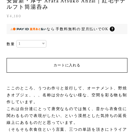
安齋新・厚子 Arata Atsuko Anzai｜紅毛手デ
ルフト筒湯呑み
¥4,180
なら
手数料無料の
翌月払いでOK
数量
カートに入れる
ここのところ、うつわ作りと並行して、オーナメント、野焼
きオブジェ、、、名称は分からない様な、空間を彩る物も制
作しています。
これは自分達にとって唐突なものでは無く、昔から衣食住に
関わるもので表現がしたい、という漠然とした気持ちの延長
線上にあるものだと思っています。
（そもそも衣食住という言葉、三つの単語を頂きにトライア