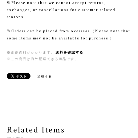
※Please note that we cannot accept returns,
exchanges, or cancellations for customer-related
reasons.
※Orders can be placed from overseas. (Please note that
some items may not be available for purchase.)
※別途送料がかかります。
送料を確認する
※この商品は海外配送できる商品です。
通報する
Related Items