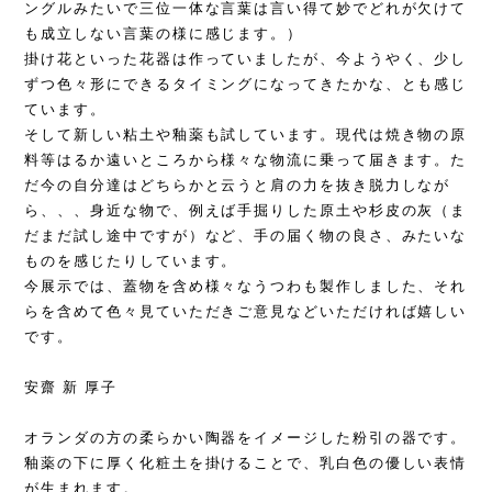
ングルみたいで三位一体な言葉は言い得て妙でどれが欠けて
も成立しない言葉の様に感じます。）
掛け花といった花器は作っていましたが、今ようやく、少し
ずつ色々形にできるタイミングになってきたかな、とも感じ
ています。
そして新しい粘土や釉薬も試しています。現代は焼き物の原
料等はるか遠いところから様々な物流に乗って届きます。た
だ今の自分達はどちらかと云うと肩の力を抜き脱力しなが
ら、、、身近な物で、例えば手掘りした原土や杉皮の灰（ま
だまだ試し途中ですが）など、手の届く物の良さ、みたいな
ものを感じたりしています。
今展示では、蓋物を含め様々なうつわも製作しました、それ
らを含めて色々見ていただきご意見などいただければ嬉しい
です。
安齋 新 厚子
オランダの方の柔らかい陶器をイメージした粉引の器です。
釉薬の下に厚く化粧土を掛けることで、乳白色の優しい表情
が生まれます。