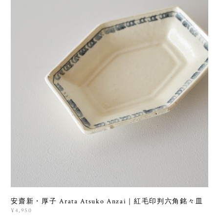
安齋新・厚子 Arata Atsuko Anzai｜紅毛印判六角銘々皿
¥4,950