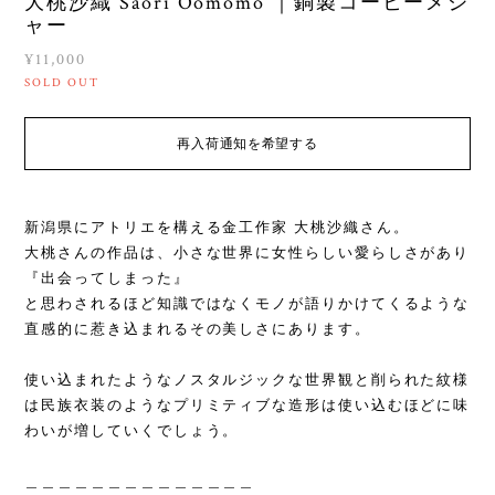
大桃沙織 Saori Oomomo ｜銅製コーヒーメジ
ャー
¥11,000
SOLD OUT
再入荷通知を希望する
新潟県にアトリエを構える金工作家 大桃沙織さん。
大桃さんの作品は、小さな世界に女性らしい愛らしさがあり
『出会ってしまった』
と思わされるほど知識ではなくモノが語りかけてくるような
直感的に惹き込まれるその美しさにあります。
使い込まれたようなノスタルジックな世界観と削られた紋様
は民族衣装のようなプリミティブな造形は使い込むほどに味
わいが増していくでしょう。
＿＿＿＿＿＿＿＿＿＿＿＿＿＿