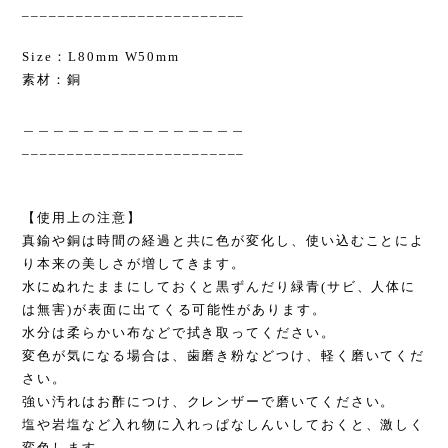
_________________________
Size：L80mm W50mm
素材：銅
＿＿＿＿＿＿＿＿＿＿＿＿＿＿＿
_________________________
【使用上の注意】
真鍮や銅は時間の経過と共に色が変化し、使い込むことによ
り本来の美しさが増してきます。
水にぬれたままにしておくと黒ずんだり緑青(サビ、人体に
は無害)が表面に出てくる可能性があります。
水分は柔らかい布などで拭き取ってください。
変色が気になる場合は、歯磨き粉などつけ、軽く磨いてくだ
さい。
強い汚れはお酢につけ、クレンザーで磨いてください。
塩や岩塩など入れ物に入れっぱなしんいしておくと、激しく
変色します。