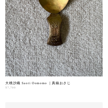
大桃沙織 Saori Oomomo ｜真鍮おさじ
¥7,700