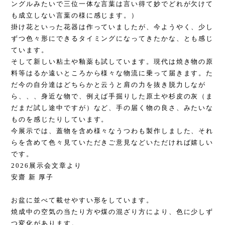
ングルみたいで三位一体な言葉は言い得て妙でどれが欠けて
も成立しない言葉の様に感じます。）
掛け花といった花器は作っていましたが、今ようやく、少し
ずつ色々形にできるタイミングになってきたかな、とも感じ
ています。
そして新しい粘土や釉薬も試しています。現代は焼き物の原
料等はるか遠いところから様々な物流に乗って届きます。た
だ今の自分達はどちらかと云うと肩の力を抜き脱力しなが
ら、、、身近な物で、例えば手掘りした原土や杉皮の灰（ま
だまだ試し途中ですが）など、手の届く物の良さ、みたいな
ものを感じたりしています。
今展示では、蓋物を含め様々なうつわも製作しました、それ
らを含めて色々見ていただきご意見などいただければ嬉しい
です。
2026展示会文章より
安齋 新 厚子
お盆に並べて載せやすい形をしています。
焼成中の空気の当たり方や煤の混ざり方により、色に少しず
つ変化があります。