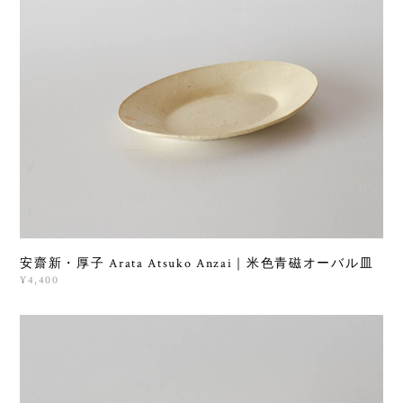
安齋新・厚子 Arata Atsuko Anzai｜米色青磁オーバル皿
¥4,400