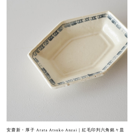
安齋新・厚子 Arata Atsuko Anzai｜紅毛印判六角銘々皿