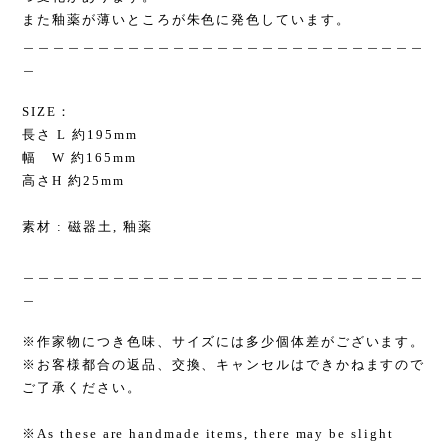
また釉薬が薄いところが朱色に発色しています。
＿＿＿＿＿＿＿＿＿＿＿＿＿＿＿＿＿＿＿＿＿＿＿＿＿＿＿
＿
SIZE：
長さ L 約195mm
幅 W 約165mm
高さH 約25mm
素材 : 磁器土, 釉薬
＿＿＿＿＿＿＿＿＿＿＿＿＿＿＿＿＿＿＿＿＿＿＿＿＿＿＿
＿
※作家物につき色味、サイズには多少個体差がございます。
※お客様都合の返品、交換、キャンセルはできかねますので
ご了承ください。
※As these are handmade items, there may be slight