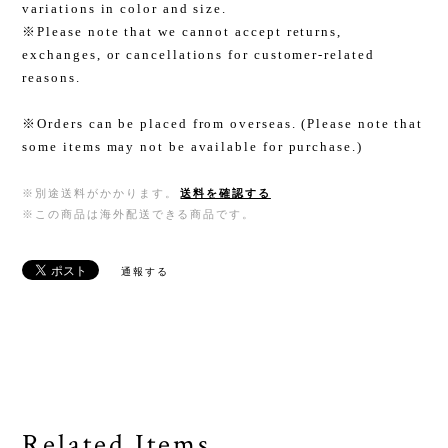
variations in color and size.
※Please note that we cannot accept returns,
exchanges, or cancellations for customer-related
reasons.
※Orders can be placed from overseas. (Please note that
some items may not be available for purchase.)
※別途送料がかかります。
送料を確認する
※この商品は海外配送できる商品です。
通報する
Related Items