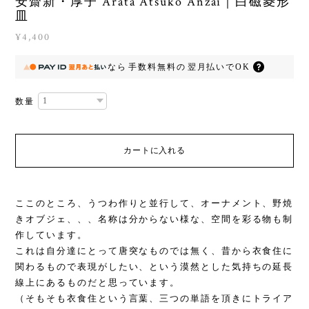
安齋新・厚子 Arata Atsuko Anzai｜白磁菱形
皿
¥4,400
なら
手数料無料の
翌月払いでOK
数量
カートに入れる
ここのところ、うつわ作りと並行して、オーナメント、野焼
きオブジェ、、、名称は分からない様な、空間を彩る物も制
作しています。
これは自分達にとって唐突なものでは無く、昔から衣食住に
関わるもので表現がしたい、という漠然とした気持ちの延長
線上にあるものだと思っています。
（そもそも衣食住という言葉、三つの単語を頂きにトライア