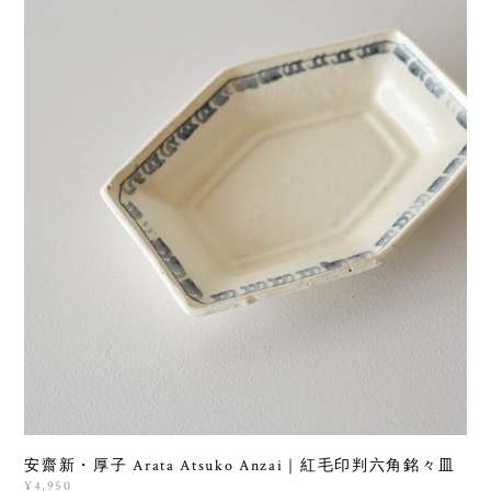
安齋新・厚子 Arata Atsuko Anzai｜紅毛印判六角銘々皿
¥4,950