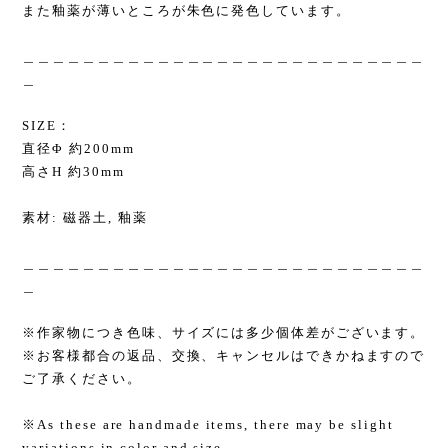
また釉薬が薄いところが朱色に発色しています。
＿＿＿＿＿＿＿＿＿＿＿＿＿＿＿＿＿＿＿＿＿＿＿＿＿＿＿
＿
SIZE：
直径Φ 約200mm
高さH 約30mm
素材: 磁器土, 釉薬
＿＿＿＿＿＿＿＿＿＿＿＿＿＿＿＿＿＿＿＿＿＿＿＿＿＿＿
＿
※作家物につき色味、サイズには多少個体差がございます。
※お客様都合の返品、交換、キャンセルはできかねますので
ご了承ください。
※As these are handmade items, there may be slight
variations in color and size.