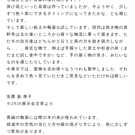
掛け花といった花器は作っていましたが、今ようやく、少し
ずつ色々形にできるタイミングになってきたかな、とも感じ
ています。
そして新しい粘土や釉薬も試しています。現代は焼き物の原
料等はるか遠いところから様々な物流に乗って届きます。た
だ今の自分達はどちらかと云うと肩の力を抜き脱力しなが
ら、、、身近な物で、例えば手掘りした原土や杉皮の灰（ま
だまだ試し途中ですが）など、手の届く物の良さ、みたいな
ものを感じたりしています。
今展示では、蓋物を含め様々なうつわも製作しました、それ
らを含めて色々見ていただきご意見などいただければ嬉しい
です。
安齋 新 厚子
※2026展示会文章より
青磁の釉薬には樫の木の灰が使われています。
焼成中の空気の当たり方や煤の混ざり方により、色に少しず
つ変化があります。