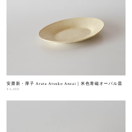
安齋新・厚子 Arata Atsuko Anzai｜米色青磁オーバル皿
¥4,400