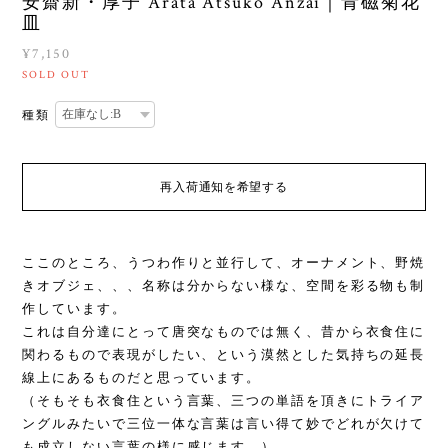
安齋新・厚子 Arata Atsuko Anzai｜青磁菊花
皿
¥7,150
SOLD OUT
種類
再入荷通知を希望する
ここのところ、うつわ作りと並行して、オーナメント、野焼
きオブジェ、、、名称は分からない様な、空間を彩る物も制
作しています。
これは自分達にとって唐突なものでは無く、昔から衣食住に
関わるもので表現がしたい、という漠然とした気持ちの延長
線上にあるものだと思っています。
（そもそも衣食住という言葉、三つの単語を頂きにトライア
ングルみたいで三位一体な言葉は言い得て妙でどれが欠けて
も成立しない言葉の様に感じます。）