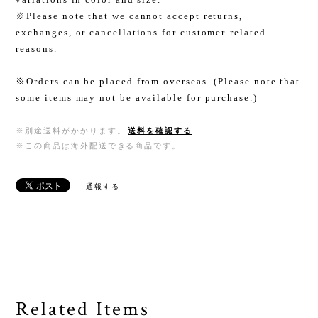
※Please note that we cannot accept returns,
exchanges, or cancellations for customer-related
reasons.
※Orders can be placed from overseas. (Please note that
some items may not be available for purchase.)
※別途送料がかかります。
送料を確認する
※この商品は海外配送できる商品です。
通報する
Related Items