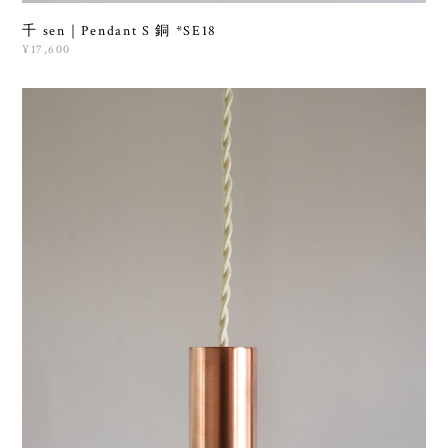
千 sen｜Pendant S 銅 *SE18
¥17,600