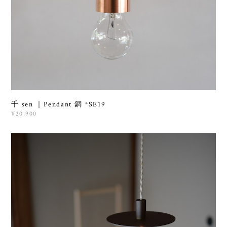
千 sen ｜Pendant 銅 *SE19
¥20,900