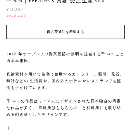
千 sen｜Pendant S 真鍮 受注生産 SE4
¥13,200
SOLD OUT
再入荷通知を希望する
2016 年オープンより御茶屋跡の照明を担当する千 sen こと
西本卓也氏。
真鍮素材を用いて住宅で使用するカトラリー、照明、花器、
時計などの 生活具や、国内外のホテルやレストランでも照
明を手がけています。
千 sen の作品はミニマムにデザインされた日本独自の簡素
な作品が多く、 洋建築はもちろんのこと和建築にも取り込
める削ぎ落としたデザインです。
｜