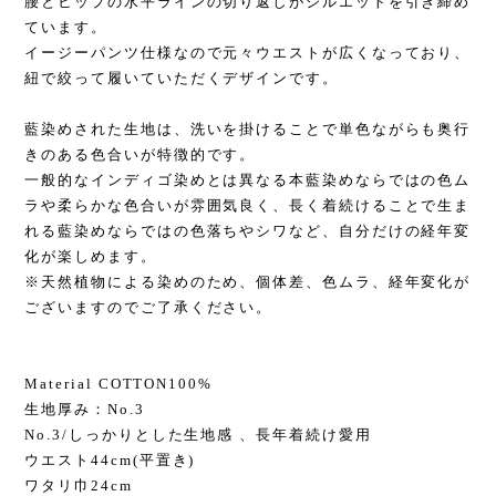
腰とヒップの水平ラインの切り返しがシルエットを引き締め
ています。
イージーパンツ仕様なので元々ウエストが広くなっており、
紐で絞って履いていただくデザインです。
藍染めされた生地は、洗いを掛けることで単色ながらも奥行
きのある色合いが特徴的です。
一般的なインディゴ染めとは異なる本藍染めならではの色ム
ラや柔らかな色合いが雰囲気良く、長く着続けることで生ま
れる藍染めならではの色落ちやシワなど、自分だけの経年変
化が楽しめます。
※天然植物による染めのため、個体差、色ムラ、経年変化が
ございますのでご了承ください。
Material COTTON100%
生地厚み：No.3
No.3/しっかりとした生地感 、長年着続け愛用
ウエスト44cm(平置き)
ワタリ巾24cm