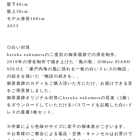
股下46cm
股上38cm
モデル身長160cm
A033
◎白い封筒
haruka nakamuraの二度目の御茶屋跡での滞在制作。
2019年の滞在制作で描き上げた「風の歌」のMute:PIANO
SOLOと「瀬戸内海の風に揺れる一枚の白いドレスの物語」
の続きを描いた「物語の続きを」。
御茶屋跡のカディをご購入頂いた方にだけ、お届けできる音
をご用意致しました。
御茶屋跡オリジナル封筒にharuka nakamuraの音楽（2曲）
をダウンロードしていただけるパスワードを記載した白いド
レスの葉書3枚セット。
※作家により色味やサイズに若干の個体差がございます。
※お客様のご都合による返品・交換・キャンセルはお受けで