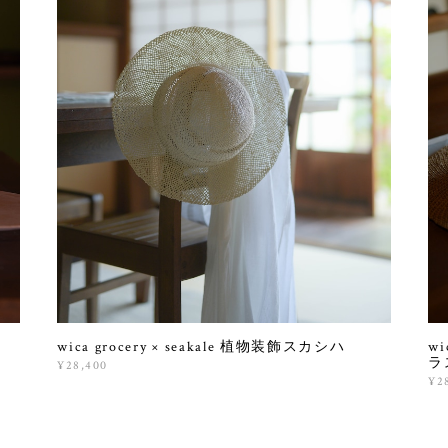
wica grocery × seakale 植物装飾スカシハ
wi
ラ
¥28,400
¥2