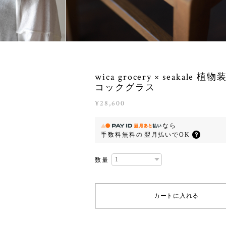
wica grocery × seakale 
コックグラス
¥28,600
なら
手数料無料の
翌月払いでOK
数量
カートに入れる