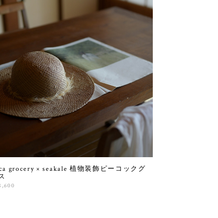
ca grocery × seakale 植物装飾ピーコックグ
ス
8,600