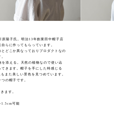
ナー折原陽子氏。明治13年創業田中帽子店
長自らに作ってもらっています。
のとどこか異なっておりプロダクトなの
す。
eさんが植物を添える。天然の植物なので使い込
ってきます。帽子を手にした時感じる
女の眼もまた美しい景色を見つめています。
一つの帽子です。
。
が届きます。
-1.5cm可能