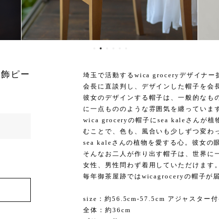
植物装飾ピー
埼玉で活動するwica groceryデザイ
会長に直談判し、デザインした帽子を会
彼女のデザインする帽子は、一般的なも
に一点もののような雰囲気を纏っていま
wica groceryの帽子にsea kal
むことで、色も、風合いも少しずつ変わ
sea kaleさんの植物を愛する心。彼
そんなお二人が作り出す帽子は、世界に
女性、男性問わず着用していただけます
毎年御茶屋跡ではwicagroceryの帽子
size：約56.5cm-57.5cm アジャスター付
全体：約36cm