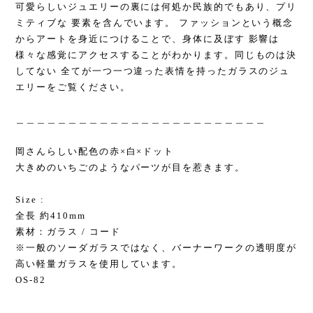
可愛らしいジュエリーの裏には何処か民族的でもあり、プリ
ミティブな 要素を含んでいます。 ファッションという概念
からアートを身近につけることで、身体に及ぼす 影響は
様々な感覚にアクセスすることがわかります。同じものは決
してない 全てが一つ一つ違った表情を持ったガラスのジュ
エリーをご覧ください。
＿＿＿＿＿＿＿＿＿＿＿＿＿＿＿＿＿＿＿＿＿＿＿＿
岡さんらしい配色の赤×白×ドット
大きめのいちごのようなパーツが目を惹きます。
Size :
全長 約410mm
素材：ガラス / コード
※一般のソーダガラスではなく、バーナーワークの透明度が
高い軽量ガラスを使用しています。
OS-82
＿＿＿＿＿＿＿＿＿＿＿＿＿＿＿＿＿＿＿＿＿＿＿＿