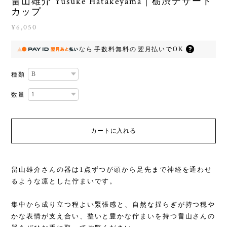
畠山雄介 Yusuke Hatakeyama｜栃渋デザート
カップ
¥6,050
なら
手数料無料の
翌月払いでOK
種類
数量
カートに入れる
畠山雄介さんの器は1点ずつが頭から足先まで神経を通わせ
るような凛とした佇まいです。
集中から成り立つ程よい緊張感と、自然な揺らぎが持つ穏や
かな表情が支え合い、整いと豊かな佇まいを持つ畠山さんの