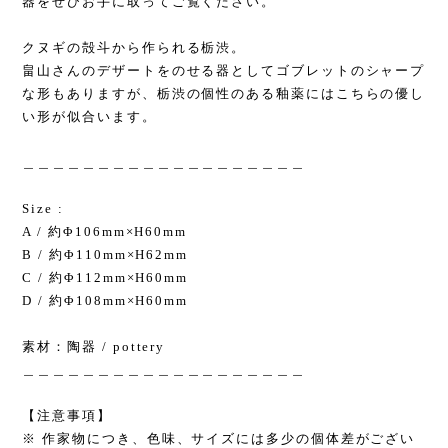
器をぜひお手に取ってご覧ください。
クヌギの殻斗から作られる栃渋。
畠山さんのデザートをのせる器としてゴブレットのシャープ
な形もありますが、栃渋の個性のある釉薬にはこちらの優し
い形が似合います。
＿＿＿＿＿＿＿＿＿＿＿＿＿＿＿＿＿＿＿
Size :
A / 約Φ106mm×H60mm
B / 約Φ110mm×H62mm
C / 約Φ112mm×H60mm
D / 約Φ108mm×H60mm
素材：陶器 / pottery
＿＿＿＿＿＿＿＿＿＿＿＿＿＿＿＿＿＿＿
【注意事項】
※ 作家物につき、色味、サイズには多少の個体差がござい