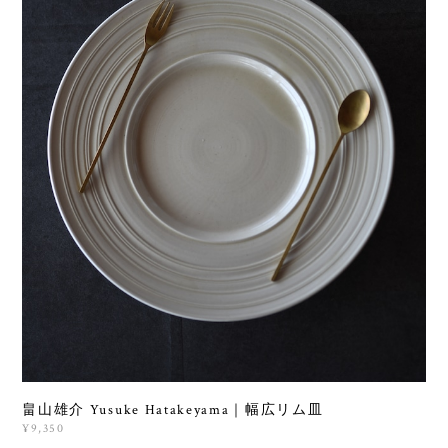
畠山雄介 Yusuke Hatakeyama｜幅広リム皿
¥9,350