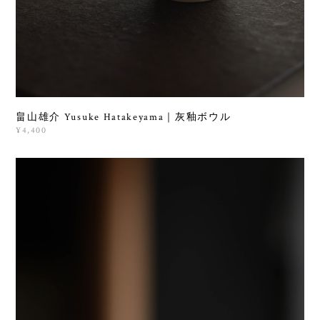
畠山雄介 Yusuke Hatakeyama｜灰釉ボウル
¥4,400