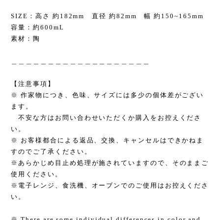
SIZE：高さ 約182mm 直径 約82mm 幅 約150~165mm
容量：約600mL
素材：陶
＿＿＿＿＿＿＿＿＿＿＿＿＿＿＿＿＿＿＿
【注意事項】
※ 作家物につき、色味、サイズには多少の個体差がござい
ます。
不安な方はお問い合わせいただくか購入をお控えくださ
い。
※ お客様都合による返品、交換、キャンセルはできかねま
すのでご了承ください。
※あらかじめ目止め処理が施されていますので、そのままご
使用ください。
※電子レンジ、食洗機、オーブンでのご使用はお控えくださ
い。
※ There are some individual differences in color and