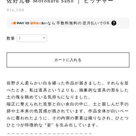
佐野元春 Motoharu Sano ｜ ピッチャー
¥16,500
なら
手数料無料の
翌月払いでOK
数量
カートに入れる
佐野さん柔らかい白を纏った作品が届きました。それらを並
べたとき、私は道具というよりも、抽象的な道具の形をした
土の塊を眺めている気持ちになりました。
端正に整えられた造形と白い余白の中に、土と親しんだ手の
跡や土本来の色質感が残されています。作品全体が白いベー
ルに覆われたように、その内側の要素は織りなされ、ひとつ
ひとつが特徴的な “姿” を生み出しています。
＿＿＿＿＿＿＿＿＿＿＿＿＿＿＿＿＿＿＿