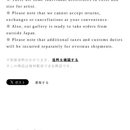
size for artist.
※ Please note that we cannot accept returns,
exchanges or cancellations at your convenience.
※ Also, our gallery is ready to take orders from
outside Japan.
※ Please note that additional taxes and customs duties
will be incurred separately for overseas shipments.
※別途送料がかかります。
送料を確認する
※この商品は海外配送できる商品です。
通報する